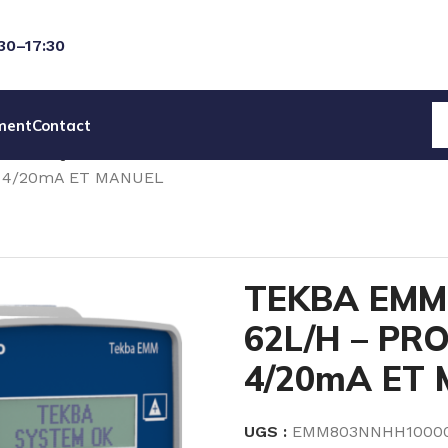
:30–17:30
ment
Contact
AGNETIQUES SEKO
POMPES SERIE TEKBA SEKO
L 4/20mA ET MANUEL
TEKBA EMM 
62L/H – PR
4/20mA ET
UGS :
EMM803NNHH1000