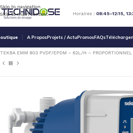
Skip to navigation
Horaires :
08:45–12:15, 13
Skip to main content
outique
A Propos
Projets / Actu
Promos
FAQs
Télécharge
Accueil
TRAITEMENT EAU
DOSAGE
POMPES ELECTROM
TEKBA EMM 803 PVDF/EPDM – 62L/H – PROPORTIONNE