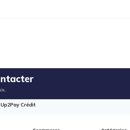
ontacter
is.
e Up2Pay Crédit