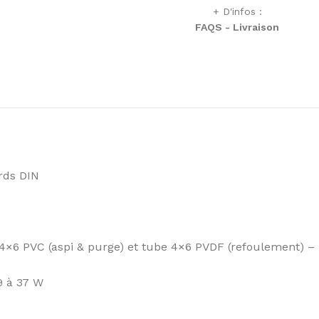
+ D'infos :
FAQS - Livraison
rds DIN
ube 4×6 PVC (aspi & purge) et tube 4×6 PVDF (refoulement
9 à 37 W