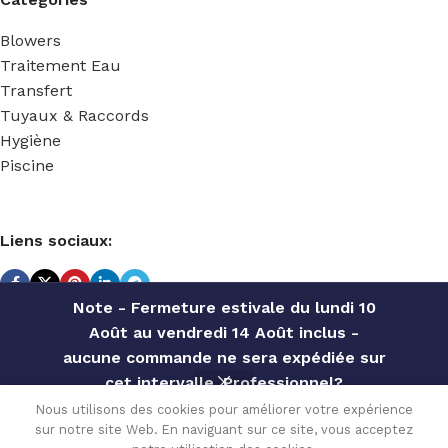
Blowers
Traitement Eau
Transfert
Tuyaux & Raccords
Hygiène
Piscine
Liens sociaux:
Note - Fermeture estivale du lundi 10
Août au vendredi 14 Août inclus -
TECHNIDOSE
2022 Réalisé par
ACS INFORMATIQUE
.
aucune commande ne sera expédiée sur
cet intervalle. Professionnel?
Contactez notre service commercial
TEKBA-R EMG
Nous utilisons des cookies pour améliorer votre expérience
803 WIFI
sur notre site Web. En naviguant sur ce site, vous acceptez
pour des offres personnalisées, des
Disponible
1,260.00
€
0
PVDF/FKM-B –