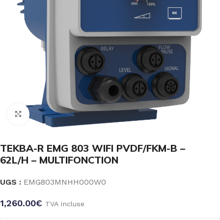
Click to enlarge
TEKBA-R EMG 803 WIFI PVDF/FKM-B –
62L/H – MULTIFONCTION
UGS :
EMG803MNHH000W0
1,260.00
€
TVA incluse