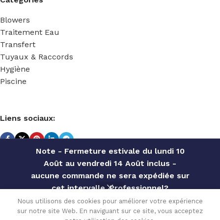
Blowers
Traitement Eau
Transfert
Tuyaux & Raccords
Hygiène
Piscine
Liens sociaux:
Note - Fermeture estivale du lundi 10
Août au vendredi 14 Août inclus -
TECHNIDOSE
2022 Réalisé par
ACS INFORMATIQUE
.
aucune commande ne sera expédiée sur
cet intervalle. Professionnel?
Contactez notre service commercial
TEKBA-R EMG
Nous utilisons des cookies pour améliorer votre expérience
803 WIFI
sur notre site Web. En naviguant sur ce site, vous acceptez
pour des offres personnalisées, des
Disponible
1,500.00
€
0
PVDF/PTFE –