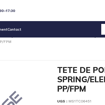
:30–17:30
ment
Contact
ECANIQUES
PIECES DET POMPES ELECTROMECANIQUES
PP/FPM
TETE DE P
SPRING/ELE
PP/FPM
UGS :
MS1TC06451