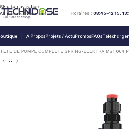
Skip to navigation
Horaires :
08:45–12:15, 13
Skip to main content
outique
A Propos
Projets / Actu
Promos
FAQs
Télécharge
Accueil
TRAITEMENT EAU
DOSAGE
POMPES ELECTROM
TETE DE POMPE COMPLETE SPRING/ELEKTRA MS1 064 