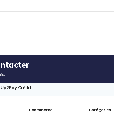
ontacter
is.
e Up2Pay Crédit
Ecommerce
Catégories