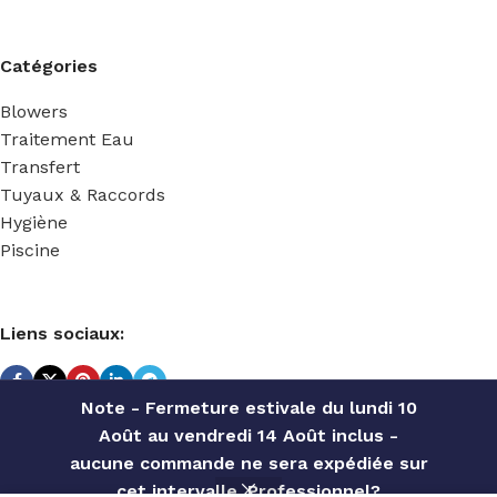
Catégories
Blowers
Traitement Eau
Transfert
Tuyaux & Raccords
Hygiène
Piscine
Liens sociaux:
Note - Fermeture estivale du lundi 10
Août au vendredi 14 Août inclus -
TECHNIDOSE
2022 Réalisé par
ACS INFORMATIQUE
.
aucune commande ne sera expédiée sur
cet intervalle. Professionnel?