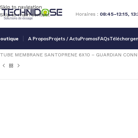
Skip to navigation
Horaires :
08:45–12:15, 13
Skip to main content
outique
A Propos
Projets / Actu
Promos
FAQs
Télécharge
Accueil
TRAITEMENT EAU
DOSAGE
POMPES PERISTALT
TUBE MEMBRANE SANTOPRENE 6X10 – GUARDIAN CONNEXI