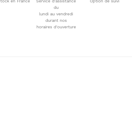
tock en France
Service d'assistance
Option de suivi
du
lundi au vendredi
durant nos
horaires d'ouverture