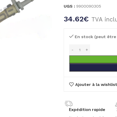
UGS :
9900090305
34.62
€
TVA incl
En stock (peut êtr
Ajouter à la wishlis
Expédition rapide