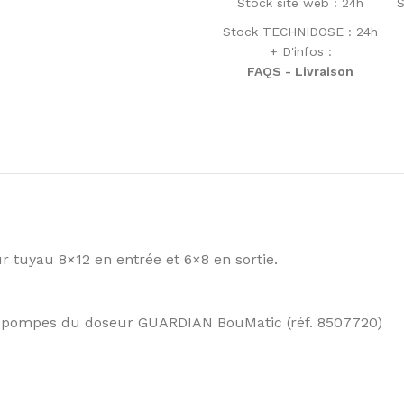
Stock site web : 24h
S
Stock TECHNIDOSE : 24h
+ D'infos :
FAQS - Livraison
uyau 8×12 en entrée et 6×8 en sortie.
 pompes du doseur GUARDIAN BouMatic (réf. 8507720)