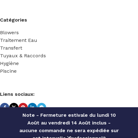
Catégories
Blowers
Traitement Eau
Transfert
Tuyaux & Raccords
Hygiène
Piscine
Liens sociaux:
Note - Fermeture estivale du lundi 10
Août au vendredi 14 Août inclus -
TECHNIDOSE
2022 Réalisé par
ACS INFORMATIQUE
.
aucune commande ne sera expédiée sur