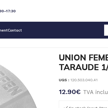
:30–17:30
ment
Contact
FEMELLE PVDF TARAUDE 1/4 » Gf x 1/4 » Gf
UNION FEM
TARAUDE 1/4
UGS :
120.503.040.41
12.90
€
TVA incl