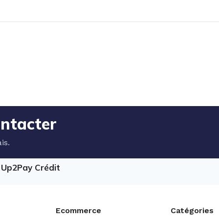
ontacter
is.
e Up2Pay Crédit
Ecommerce
Catégories