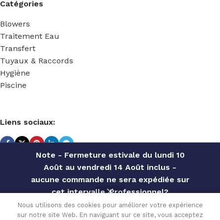
Catégories
Blowers
Traitement Eau
Transfert
Tuyaux & Raccords
Hygiène
Piscine
Liens sociaux:
Note - Fermeture estivale du lundi 10
Août au vendredi 14 Août inclus -
TECHNIDOSE
2022 Réalisé par
ACS INFORMATIQUE
.
aucune commande ne sera expédiée sur
cet intervalle. Professionnel?
UNION
Contactez notre service commercial
Nous utilisons des cookies pour améliorer votre expérience
INEGAL
9.00
€
sur notre site Web. En naviguant sur ce site, vous acceptez
pour des offres personnalisées, des
Disponible
PVDF
0