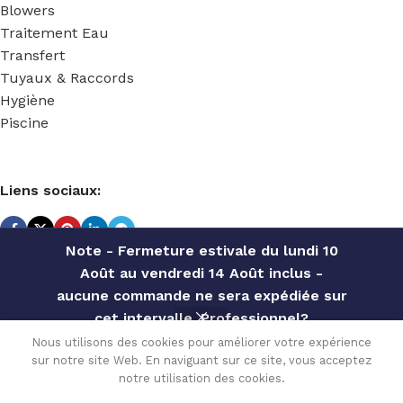
Blowers
Traitement Eau
Transfert
Tuyaux & Raccords
Hygiène
Piscine
Liens sociaux:
Note - Fermeture estivale du lundi 10
Août au vendredi 14 Août inclus -
TECHNIDOSE
2022 Réalisé par
ACS INFORMATIQUE
.
aucune commande ne sera expédiée sur
cet intervalle. Professionnel?
VIS DE
Contactez notre service commercial
Nous utilisons des cookies pour améliorer votre expérience
PURGE
15.60
€
sur notre site Web. En naviguant sur ce site, vous acceptez
pour des offres personnalisées, des
En stock
PVDF-T
0
(peut être
notre utilisation des cookies.
TVA
FPM –
remises par quantité, etc
A
commandé)
Menu
Wishlist
Comparer
Cart
incluse
POMPES