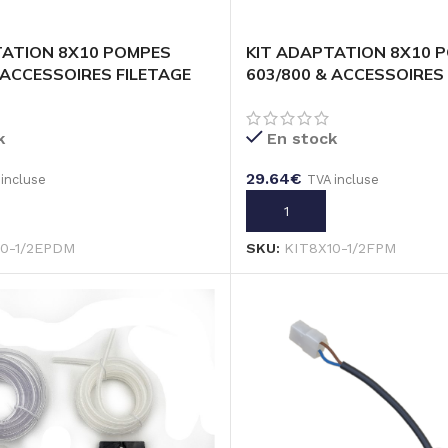
TATION 8X10 POMPES
KIT ADAPTATION 8X10 
 ACCESSOIRES FILETAGE
603/800 & ACCESSOIRES
M
1/2 »- FPM
k
En stock
29.64
€
 incluse
TVA incluse
U PANIER
AJOUTER AU PANIER
10-1/2EPDM
SKU:
KIT8X10-1/2FPM