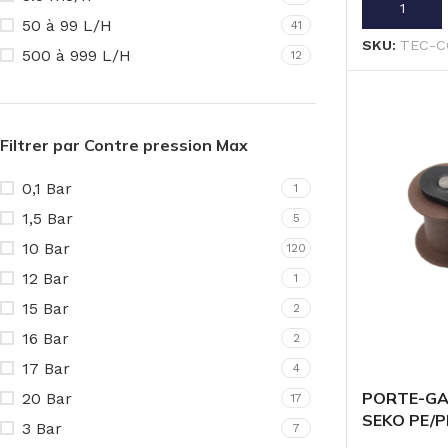
AJOUTER A
50 à 99 L/H
41
SKU:
TEC-C
500 à 999 L/H
12
Filtrer par Contre pression Max
0,1 Bar
1
1,5 Bar
5
10 Bar
120
12 Bar
1
15 Bar
2
16 Bar
2
17 Bar
4
PORTE-GA
20 Bar
17
SEKO PE/P
3 Bar
7