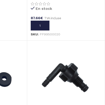
En stock
87.66
€
TVA incluse
AJOUTER AU PANIER
SKU:
PP99500020