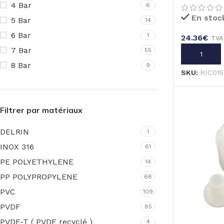
4 Bar
6
En stoc
5 Bar
14
6 Bar
1
24.36
€
TVA
7 Bar
55
AJOUTER A
8 Bar
9
SKU:
RIC015
Filtrer par matériaux
DELRIN
1
INOX 316
61
PE POLYETHYLENE
14
PP POLYPROPYLENE
66
PVC
109
PVDF
85
PVDF-T ( PVDF recyclé )
4