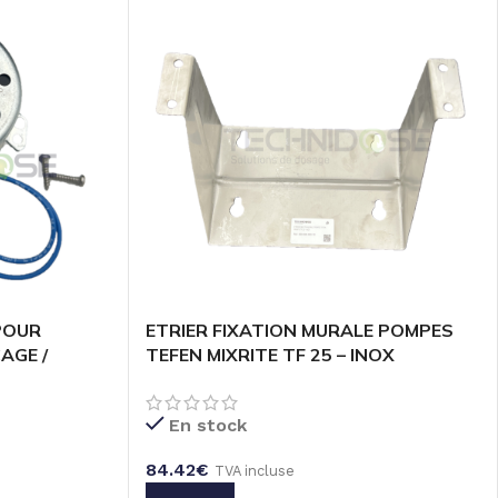
POUR
ETRIER FIXATION MURALE POMPES
AGE /
TEFEN MIXRITE TF 25 – INOX
BLE
En stock
84.42
€
TVA incluse