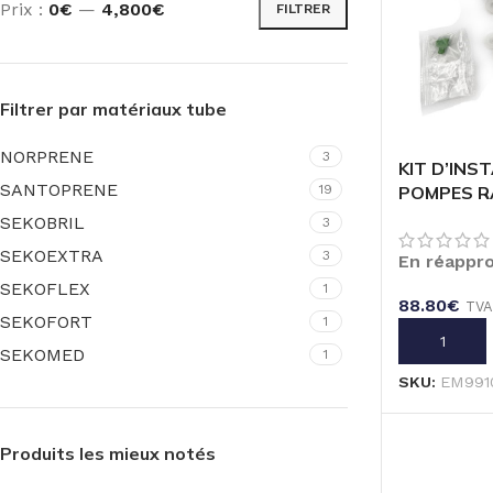
Prix :
0€
—
4,800€
FILTRER
Filtrer par matériaux tube
NORPRENE
3
KIT D’INS
SANTOPRENE
19
POMPES R
SEKOBRIL
3
SEKOEXTRA
3
En réappr
SEKOFLEX
1
88.80
€
TVA
SEKOFORT
1
AJOUTER A
SEKOMED
1
SKU:
EM991
Produits les mieux notés