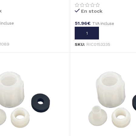
k
En stock
51.96
€
 incluse
TVA incluse
U PANIER
AJOUTER AU PANIER
1089
SKU:
RIC0153235