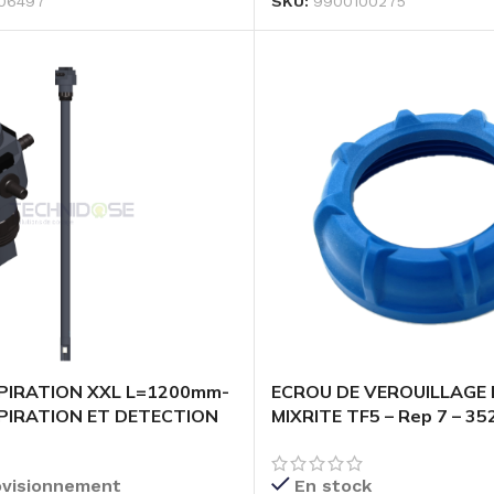
06497
SKU:
9900100275
PIRATION XXL L=1200mm-
ECROU DE VEROUILLAGE 
PIRATION ET DETECTION
MIXRITE TF5 – Rep 7 – 35
S – 9900100277
ovisionnement
En stock