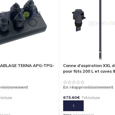
Canne d’aspiration XXL d
CABLAGE TEKNA APG-TPG-
pour fûts 200 L et cuves I
9900100275
ovisionnement
En réapprovisionnement
675.60
€
 incluse
TVA incluse
U PANIER
AJOUTER AU PANIER