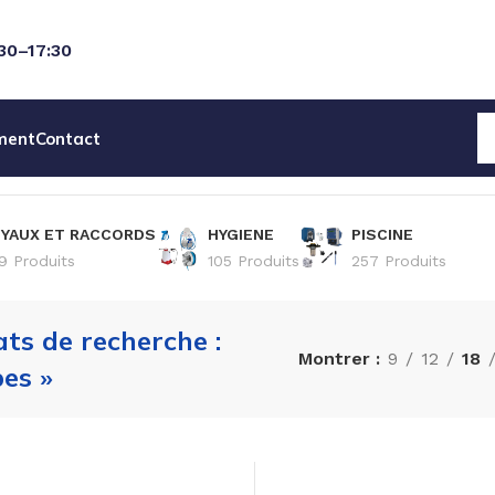
:30–17:30
ment
Contact
YAUX ET RACCORDS
HYGIENE
PISCINE
9 Produits
105 Produits
257 Produits
ats de recherche :
Montrer
9
12
18
es »