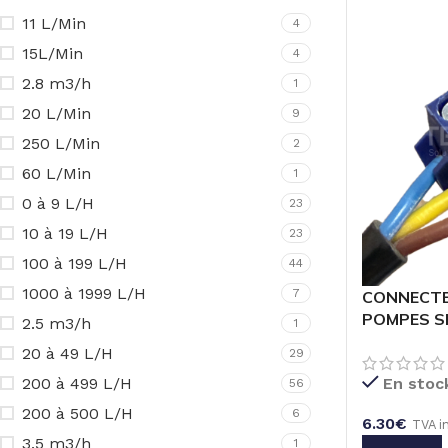
11 L/Min
4
15L/Min
4
2.8 m3/h
1
20 L/Min
9
250 L/Min
2
60 L/Min
1
0 à 9 L/H
23
10 à 19 L/H
23
100 à 199 L/H
44
1000 à 1999 L/H
7
CONNECTE
POMPES SE
2.5 m3/h
1
250V FEME
20 à 49 L/H
29
5.08mm
200 à 499 L/H
En stoc
56
200 à 500 L/H
6
6.30
€
TVA i
3.5 m3/h
1