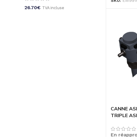
SKU:
EM991
26.70
€
TVA incluse
CANNE AS
TRIPLE AS
NIVEAU BA
En réappr