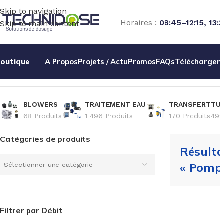
Skip to navigation
Horaires :
08:45–12:15, 13
Skip to main content
outique
A Propos
Projets / Actu
Promos
FAQs
Télécharge
Accueil
Boutique
Résultats de recherche pour “Pompes”
BLOWERS
TRAITEMENT EAU
TRANSFERT
TU
68 Produits
1 496 Produits
170 Produits
49
Catégories de produits
Résult
« Pomp
Sélectionner une catégorie
Filtrer par Débit