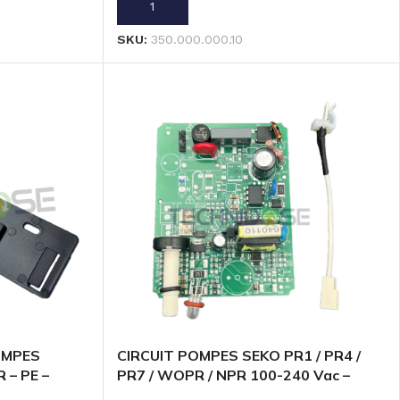
AJOUTER AU PANIER
SKU:
350.000.000.10
OMPES
CIRCUIT POMPES SEKO PR1 / PR4 /
 – PE –
PR7 / WOPR / NPR 100-240 Vac –
PP99500020