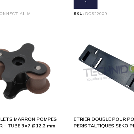
U PANIER
AJOUTER AU PANIER
ONNECT-ALIM
SKU:
DOS22009
LETS MARRON POMPES
ETRIER DOUBLE POUR P
R – TUBE 3×7 Ø12.2 mm
PERISTALTIQUES SEKO PR
DYNAMIK