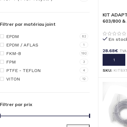
KIT ADAP
603/800 &
Filtrer par matériau joint
1/2 »- EPD
EPDM
82
En stoc
EPDM / AFLAS
1
28.68
€
TVA
FKM-B
192
AJOUTER A
FPM
3
PTFE - TEFLON
SKU:
KIT8X
4
VITON
12
Filtrer par prix