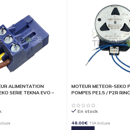
UR ALIMENTATION
MOTEUR METEOR-SEKO 
KO SERIE TEKNA EVO –
POMPES PE1.5 / P2R RINC
LLE 3 POLES – PAS DE
NBM0.7 / NPE – SANS CA
k
En stock
48.00
€
ncluse
TVA incluse