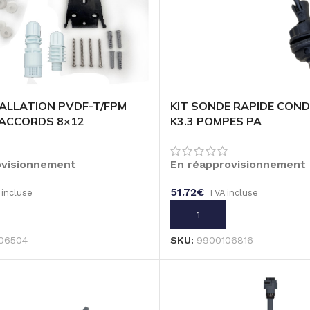
KIT SONDE RAPIDE COND
TALLATION PVDF-T/FPM
K3.3 POMPES PA
ACCORDS 8×12
En réapprovisionnement
ovisionnement
51.72
€
TVA incluse
 incluse
AJOUTER AU PANIER
U PANIER
SKU:
9900106816
06504