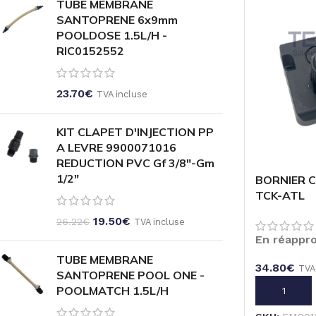
TUBE MEMBRANE
SANTOPRENE 6x9mm
POOLDOSE 1.5L/H -
RIC0152552
23.70
€
TVA incluse
KIT CLAPET D'INJECTION PP
A LEVRE 9900071016
REDUCTION PVC Gf 3/8"-Gm
1/2"
BORNIER 
TCK-ATL
19.50
€
26.22
€
TVA incluse
En réappr
TUBE MEMBRANE
34.80
€
TVA
SANTOPRENE POOL ONE -
POOLMATCH 1.5L/H
AJOUTER A