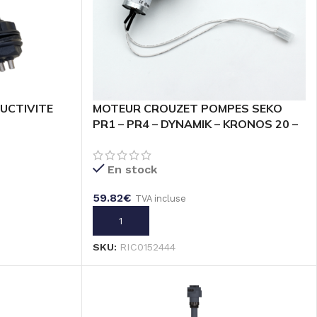
UCTIVITE
MOTEUR CROUZET POMPES SEKO
PR1 – PR4 – DYNAMIK – KRONOS 20 –
24 V – 6500 RPM – RAP 180
En stock
59.82
€
TVA incluse
AJOUTER AU PANIER
SKU:
RIC0152444