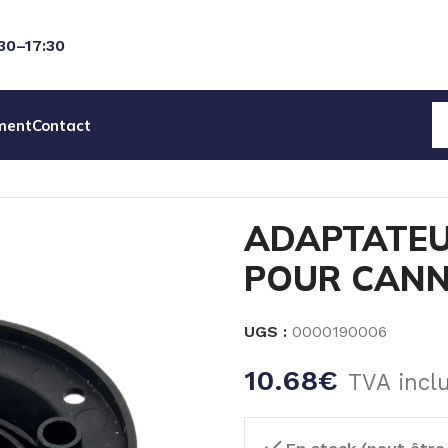
:30–17:30
ment
Contact
EAU
CANNES ASPI & DETECTION NIVEAU
ADAPTATEUR RE
ADAPTATEU
POUR CANNE
UGS :
0000190006
10.68
€
TVA incl