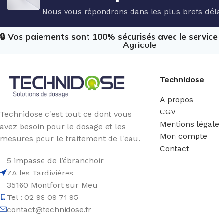
Nous vous répondrons dans les plus brefs déla
🔒 Vos paiements sont 100% sécurisés avec le servic
Agricole
Technidose
A propos
CGV
Technidose c'est tout ce dont vous
Mentions légal
avez besoin pour le dosage et les
Mon compte
mesures pour le traitement de l'eau.
Contact
5 impasse de l’ébranchoir
ZA les Tardivières
35160 Montfort sur Meu
Tel : 02 99 09 71 95
contact@technidose.fr