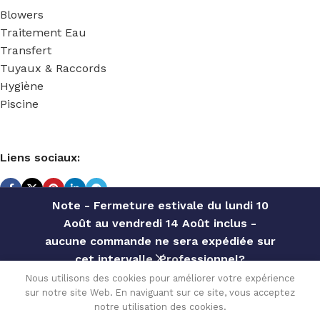
Blowers
Traitement Eau
Transfert
Tuyaux & Raccords
Hygiène
Piscine
Liens sociaux:
Note - Fermeture estivale du lundi 10
Août au vendredi 14 Août inclus -
TECHNIDOSE
2022 Réalisé par
ACS INFORMATIQUE
.
aucune commande ne sera expédiée sur
cet intervalle. Professionnel?
BLOWER 1
Contactez notre service commercial
Nous utilisons des cookies pour améliorer votre expérience
ETAGE 0.4
512.40
€
sur notre site Web. En naviguant sur ce site, vous acceptez
pour des offres personnalisées, des
Disponible
KW 1 »1/4
0
sur
notre utilisation des cookies.
TVA
MONOPHASE
remises par quantité, etc
commande
Menu
Wishlist
Comparer
Cart