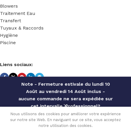
Blowers
Traitement Eau
Transfert
Tuyaux & Raccords
Hygiène
Piscine
Liens sociaux:
Note - Fermeture estivale du lundi 10
Août au vendredi 14 Août inclus -
TECHNIDOSE
2022 Réalisé par
ACS INFORMATIQUE
.
aucune commande ne sera expédiée sur
cet intervalle. Professionnel?
BLOWER 1
Contactez notre service commercial
Nous utilisons des cookies pour améliorer votre expérience
ETAGE 0.2
444.00
€
sur notre site Web. En naviguant sur ce site, vous acceptez
pour des offres personnalisées, des
Disponible
KW 1 »
0
sur
notre utilisation des cookies.
TVA
MONOPHASE
remises par quantité, etc
commande
Menu
Wishlist
Comparer
Cart