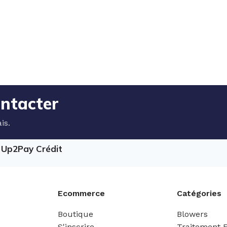
ontacter
is.
e Up2Pay Crédit
Ecommerce
Catégories
Boutique
Blowers
S'inscrire
Traitement 