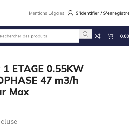
Mentions Légales
S'identifier / S'enregistr
0.00
0mbar Max
 1 ETAGE 0.55KW
OPHASE 47 m3/h
r Max
ncluse