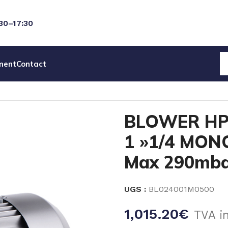
:30–17:30
ment
Contact
HP 1 ETAGE 0.55KW 1 »1/4 MONOPHASE 47 m3/h Max 29
BLOWER HP
1 »1/4 MON
Max 290mba
UGS :
BL024001M0500
1,015.20
€
TVA i