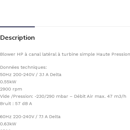
Description
Blower HP à canal latéral à turbine simple Haute Pressio
Données techniques:
50Hz 200-240V / 3.1 A Delta
0.55kW
2900 rpm
Vide /Pression: -230/290 mbar – Débit Air max. 47 m3/h
Bruit : 57 dB A
60Hz 220-240V / 7.1 A Delta
0.63kW