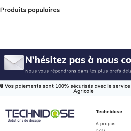
Produits populaires
N'hésitez pas à nous c
Nous vous répondrons dans les plus brefs déla
🔒 Vos paiements sont 100% sécurisés avec le servic
Agricole
Technidose
A propos
CGV