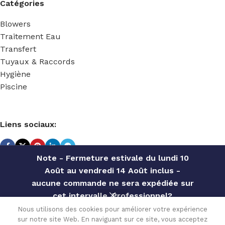
Catégories
Blowers
Traitement Eau
Transfert
Tuyaux & Raccords
Hygiène
Piscine
Liens sociaux:
Note - Fermeture estivale du lundi 10
Août au vendredi 14 Août inclus -
TECHNIDOSE
2022 Réalisé par
ACS INFORMATIQUE
.
aucune commande ne sera expédiée sur
cet intervalle. Professionnel?
PHOENIX
Contactez notre service commercial
Nous utilisons des cookies pour améliorer votre expérience
ACCURATE
804.00
€
sur notre site Web. En naviguant sur ce site, vous acceptez
pour des offres personnalisées, des
Disponible
AP007 –
0