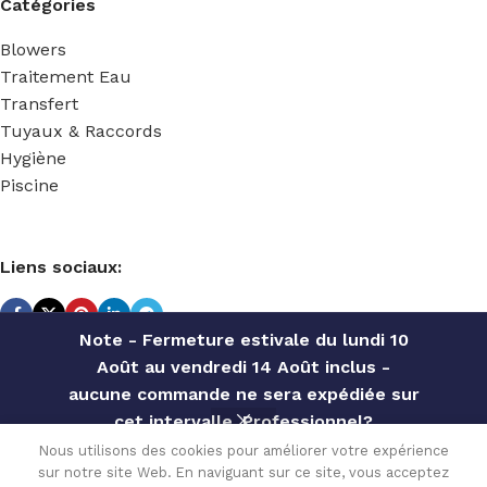
Catégories
Blowers
Traitement Eau
Transfert
Tuyaux & Raccords
Hygiène
Piscine
Liens sociaux:
Note - Fermeture estivale du lundi 10
Août au vendredi 14 Août inclus -
TECHNIDOSE
2022 Réalisé par
ACS INFORMATIQUE
.
aucune commande ne sera expédiée sur
BLOWER
cet intervalle. Professionnel?
HP 1
Contactez notre service commercial
ETAGE
Nous utilisons des cookies pour améliorer votre expérience
1.1KW –
sur notre site Web. En naviguant sur ce site, vous acceptez
pour des offres personnalisées, des
Disponible
1,371.60
€
0