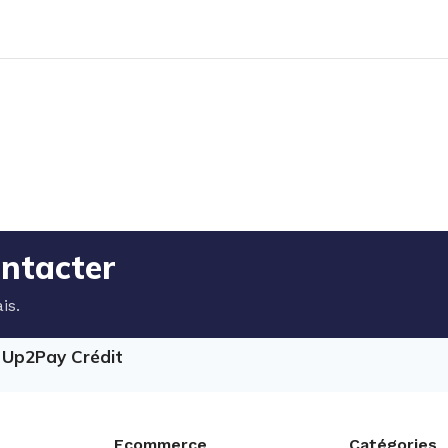
ontacter
is.
e Up2Pay Crédit
Ecommerce
Catégories