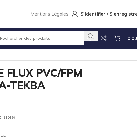
Mentions Légales
S'identifier / S'enregistr
0.00
 POUR TEKNA-TEKBA
E FLUX PVC/FPM
A-TEKBA
cluse
nde