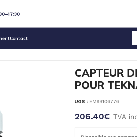
:30–17:30
ment
Contact
EAU
ACCESSOIRES POMPES
CAPTEUR DE FLUX PVC/FPM
CAPTEUR D
POUR TEKN
UGS :
EM99106776
206.40
€
TVA in
Disponible sur comma