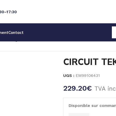
:30–17:30
ment
Contact
AGNETIQUES SEKO
PIECES DET POMPE ELECTROMAGNE
CIRCUIT TE
UGS :
EM99106431
229.20
€
TVA inc
Disponible sur comma