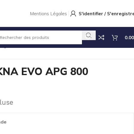
Mentions Légales
S'identifier / S'enregistr
0.00
TIQUE
CIRCUIT TEKNA EVO APG 800
KNA EVO APG 800
luse
nde