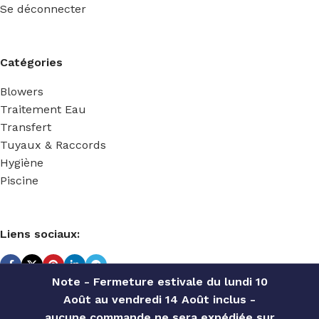
Se déconnecter
Catégories
Blowers
Traitement Eau
Transfert
Tuyaux & Raccords
Hygiène
Piscine
Liens sociaux:
Note - Fermeture estivale du lundi 10
Août au vendredi 14 Août inclus -
TECHNIDOSE
2022 Réalisé par
ACS INFORMATIQUE
.
aucune commande ne sera expédiée sur