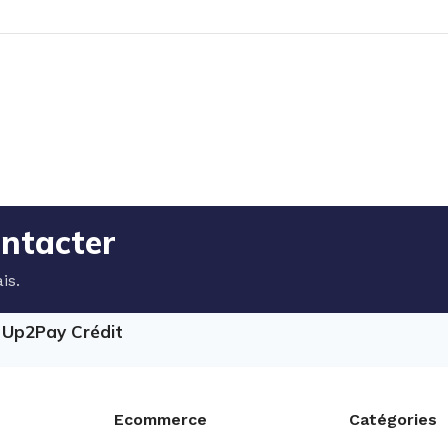
ontacter
is.
e Up2Pay Crédit
Ecommerce
Catégories