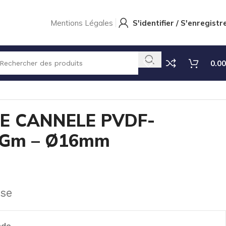
Mentions Légales
S'identifier / S'enregistr
0.00
E CANNELE PVDF-
 »Gm – Ø16mm
use
nde