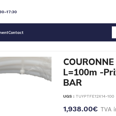
:30–17:30
ment
Contact
 PTFE 12X14 L=100m -Prix au mL – PN 5 BAR
COURONNE 
L=100m -Pri
BAR
UGS :
TUYPTFE12X14-100
1,938.00
€
TVA i