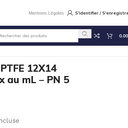
Mentions Légales
S'identifier / S'enregistr
0.00
PTFE 12X14
x au mL – PN 5
ncluse