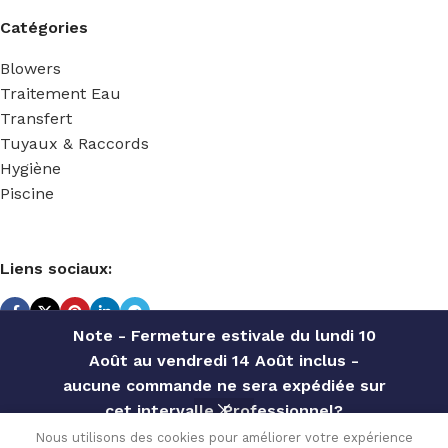
Catégories
Blowers
Traitement Eau
Transfert
Tuyaux & Raccords
Hygiène
Piscine
Liens sociaux:
Note - Fermeture estivale du lundi 10
Août au vendredi 14 Août inclus -
TECHNIDOSE
2022 Réalisé par
ACS INFORMATIQUE
.
aucune commande ne sera expédiée sur
cet intervalle. Professionnel?
COURONNE
Contactez notre service commercial
Nous utilisons des cookies pour améliorer votre expérience
PVDF