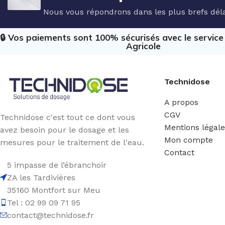
Nous vous répondrons dans les plus brefs déla
🔒 Vos paiements sont 100% sécurisés avec le servic
Agricole
Technidose
A propos
CGV
Technidose c'est tout ce dont vous
Mentions légal
avez besoin pour le dosage et les
Mon compte
mesures pour le traitement de l'eau.
Contact
5 impasse de l’ébranchoir
ZA les Tardivières
35160 Montfort sur Meu
Tel : 02 99 09 71 95
contact@technidose.fr