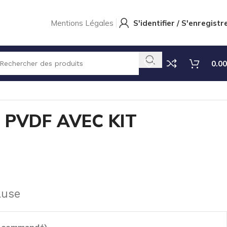
Mentions Légales
S'identifier / S'enregistr
0.00
PVDF AVEC KIT ON/OFF
 PVDF AVEC KIT
luse