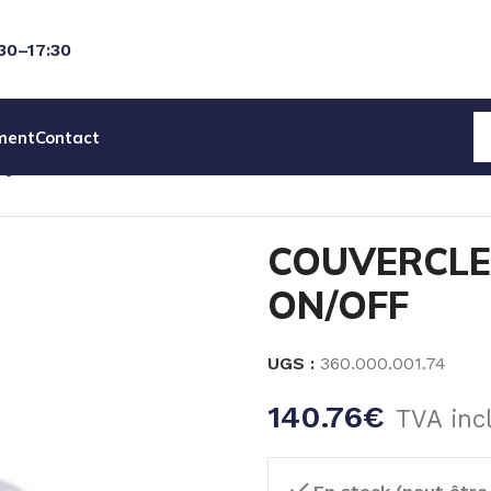
:30–17:30
ment
Contact
IQUES
PIECES DETACHEES POMPES MIXRITE
COUVERCLE 
COUVERCLE
ON/OFF
UGS :
360.000.001.74
140.76
€
TVA inc