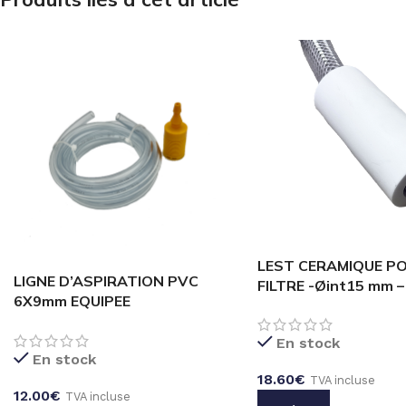
LEST CERAMIQUE P
LIGNE D’ASPIRATION PVC
FILTRE -Øint15 mm –
6X9mm EQUIPEE
CREPINE/LESTEUR – 2 Mètres
– LB970123
En stock
En stock
18.60
€
TVA incluse
12.00
€
TVA incluse