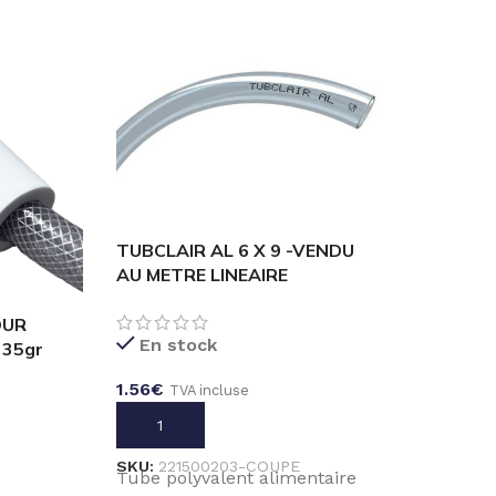
TUBCLAIR AL 6 X 9 -VENDU
AU METRE LINEAIRE
OUR
En stock
 35gr
1.56
€
TVA incluse
AJOUTER AU PANIER
SKU:
221500203-COUPE
Tube polyvalent alimentaire