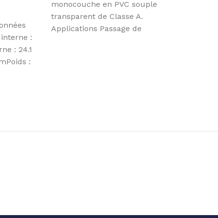
monocouche en PVC souple
transparent de Classe A.
Données
Applications Passage de
interne :
liquides divers sans pression :
ne : 24.1
eau,
Poids :