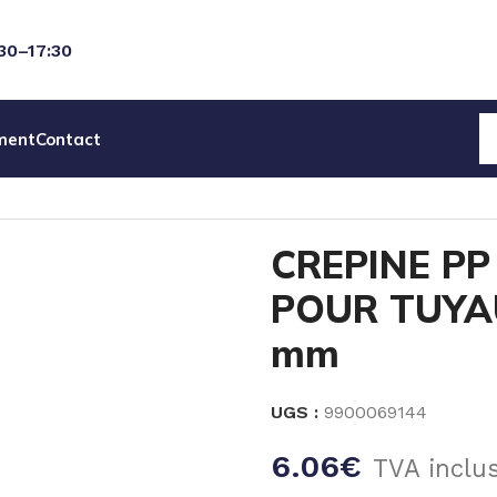
:30–17:30
ment
Contact
EC LESTEUR POUR TUYAU Øintérieur 5 à 8 mm
CREPINE PP
POUR TUYAU 
mm
UGS :
9900069144
6.06
€
TVA inclu