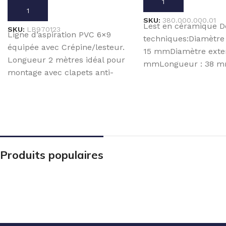
AJOUTER AU PANIER
AJOUTER AU PANIER
SKU:
380.000.000.01
Lest en céramique 
SKU:
LB970123
Ligne d’aspiration PVC 6×9
techniques:Diamètre 
équipée avec Crépine/lesteur.
15 mmDiamètre exter
Longueur 2 mètres idéal pour
mmLongueur : 38 mm
montage avec clapets anti-
35 gr
retour LB000113PVDF
(PVDF/EPDM) ou
LB000112PVDF
Produits populaires