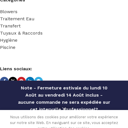
Blowers
Traitement Eau
Transfert
Tuyaux & Raccords
Hygiène
Piscine
Liens sociaux:
Note - Fermeture estivale du lundi 10
Août au vendredi 14 Août inclus -
TECHNIDOSE
2022 Réalisé par
ACS INFORMATIQUE
.
aucune commande ne sera expédiée sur
cet intervalle. Professionnel?
Contactez notre service commercial
KIT
Nous utilisons des cookies pour améliorer votre expérience
35.28
€
JOINT
sur notre site Web. En naviguant sur ce site, vous acceptez
pour des offres personnalisées, des
AJ
En
0
TF10