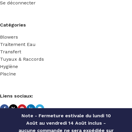
Se déconnecter
Catégories
Blowers
Traitement Eau
Transfert
Tuyaux & Raccords
Hygiène
Piscine
Liens sociaux:
Note - Fermeture estivale du lundi 10
Août au vendredi 14 Août inclus -
TECHNIDOSE
2022 Réalisé par
ACS INFORMATIQUE
.
aucune commande ne sera expédiée sur