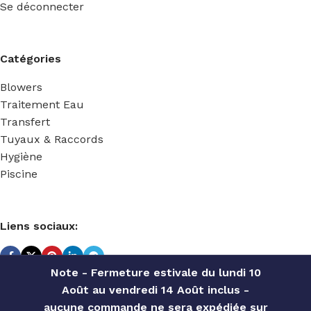
Se déconnecter
Catégories
Blowers
Traitement Eau
Transfert
Tuyaux & Raccords
Hygiène
Piscine
Liens sociaux:
Note - Fermeture estivale du lundi 10
Août au vendredi 14 Août inclus -
TECHNIDOSE
2022 Réalisé par
ACS INFORMATIQUE
.
aucune commande ne sera expédiée sur