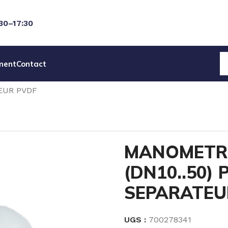
:30–17:30
ment
Contact
EAU
ACCESSOIRES POMPES
SOUPAPES & DETENDEURS
TEUR PVDF
MANOMETRE
(DN10..50) 
SEPARATEU
UGS :
700278341