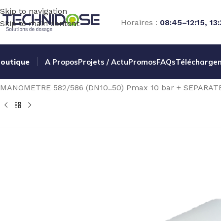
Skip to navigation
Horaires :
08:45–12:15, 13
Skip to main content
outique
A Propos
Projets / Actu
Promos
FAQs
Télécharge
Accueil
TRAITEMENT EAU
ACCESSOIRES TRAITEMENT 
MANOMETRE 582/586 (DN10..50) Pmax 10 bar + SEPARA