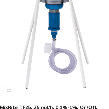
Click to enlarge
MixRite TF25, 25 m3/h, 0,1%-1%, On/Off,