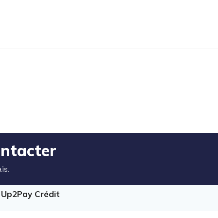
ontacter
is.
e Up2Pay Crédit