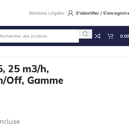
Mentions Légales
S'identifier / S'enregistr
0.00
/Off, Gamme CLPO
, 25 m3/h,
n/Off, Gamme
ncluse