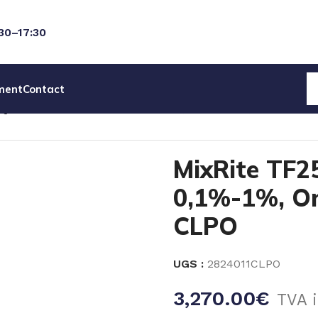
:30–17:30
ment
Contact
IQUES
MixRite TF25
MixRite TF25, 25 m3/h, 0,1%-1%, On
MixRite TF25
0,1%-1%, O
CLPO
UGS :
2824011CLPO
3,270.00
€
TVA i