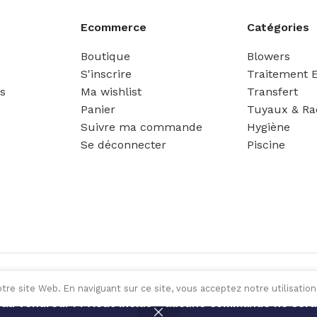
Ecommerce
Catégories
Boutique
Blowers
S'inscrire
Traitement 
es
Ma wishlist
Transfert
Panier
Tuyaux & Ra
Suivre ma commande
Hygiène
Se déconnecter
Piscine
tre site Web. En naviguant sur ce site, vous acceptez notre utilisation
 au vendredi 14 Août inclus - aucune commande ne sera 