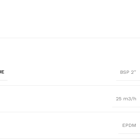
UE
BSP 2''
25 m3/h
EPDM