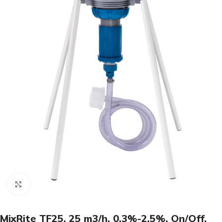
Click to enlarge
MixRite TF25, 25 m3/h, 0,3%-2,5%, On/Off,