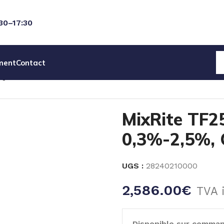
:30–17:30
ment
Contact
IQUES
MixRite TF25
MixRite TF25, 25 m3/h, 0,3%-2,5%, On
MixRite TF25
0,3%-2,5%, 
UGS :
28240210000
2,586.00
€
TVA 
Disponible sur comma