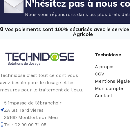
N'hésitez pas à nous c
Nous vous répondrons dans les plus brefs déla
🔒 Vos paiements sont 100% sécurisés avec le servic
Agricole
Technidose
A propos
CGV
Technidose c'est tout ce dont vous
Mentions légal
avez besoin pour le dosage et les
Mon compte
mesures pour le traitement de l'eau.
Contact
5 impasse de l’ébranchoir
ZA les Tardivières
35160 Montfort sur Meu
Tel : 02 99 09 71 95