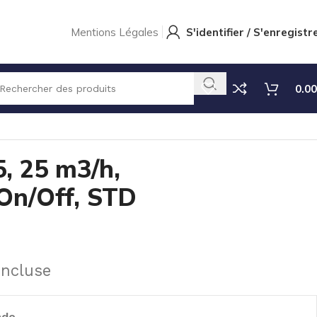
Mentions Légales
S'identifier / S'enregistr
0.00
/Off, STD
, 25 m3/h,
On/Off, STD
incluse
nde