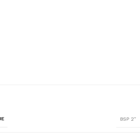
UE
BSP 2''