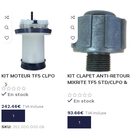
KIT MOTEUR TF5 CLPO
KIT CLAPET ANTI-RETOUR
MIXRITE TF5 STD/CLPO &
TF10 STD/CLPO
En stock
En stock
242.46
€
TVA incluse
93.66
€
TVA incluse
AJOUTER AU PANIER
AJOUTER AU PANIER
SKU:
352.000.000.08