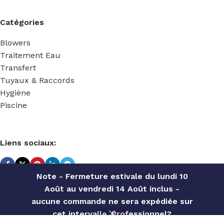
Catégories
Blowers
Traitement Eau
Transfert
Tuyaux & Raccords
Hygiène
Piscine
Liens sociaux:
Note - Fermeture estivale du lundi 10
Août au vendredi 14 Août inclus -
TECHNIDOSE
2022 Réalisé par
ACS INFORMATIQUE
.
aucune commande ne sera expédiée sur
POMPE
cet intervalle. Professionnel?
MIXRITE