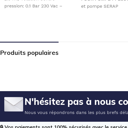
pression: 0.1 Bar 230 Vac –
et pompe SERAP
50Hz –
PPE0015A1003_A
Produits populaires
N'hésitez pas à nous c
Nous vous répondrons dans les plus brefs déla
🔒 Vos paiements sont 100% sécurisés avec le servic