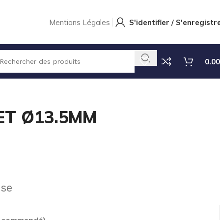
Mentions Légales
S'identifier / S'enregistr
0.00
 Ø13.5MM PERIST
ET Ø13.5MM
use