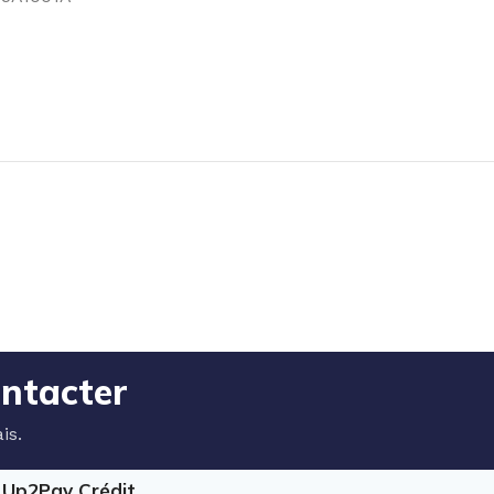
ontacter
is.
e Up2Pay Crédit