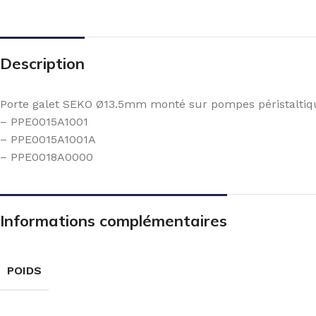
Description
Porte galet SEKO Ø13.5mm monté sur pompes péristalti
– PPE0015A1001
– PPE0015A1001A
– PPE0018A0000
Informations complémentaires
POIDS