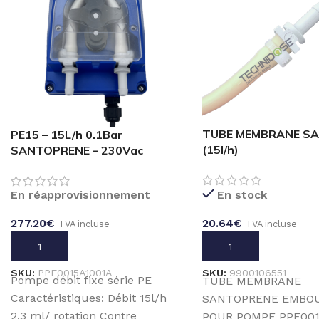
TUBE MEMBRANE SA
PE15 – 15L/h 0.1Bar
(15l/h)
SANTOPRENE – 230Vac
En réapprovisionnement
En stock
277.20
€
20.64
€
TVA incluse
TVA incluse
AJOUTER AU PANIER
AJOUTER AU PANIER
SKU:
PPE0015A1001A
SKU:
9900106551
Pompe débit fixe série PE
TUBE MEMBRANE
Caractéristiques: Débit 15l/h
SANTOPRENE EMBOU
2.3 ml/ rotation Contre
POUR POMPE PPE001