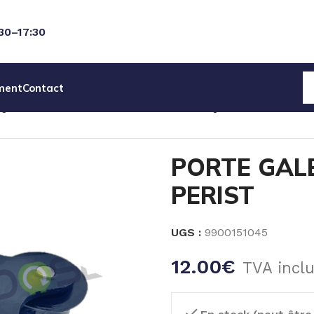
:30–17:30
ment
Contact
IQUES
PIECES DETACHEES PERISTALTIQUE
PORTE GALET
PORTE GAL
PERIST
UGS :
9900151045
12.00
€
TVA incl