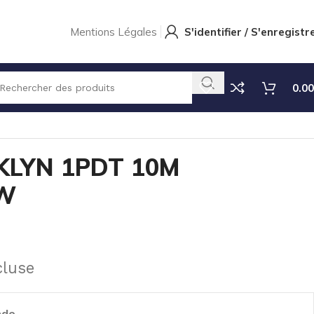
Mentions Légales
S'identifier / S'enregistr
0.00
KLYN 1PDT 10M
LW
cluse
nde