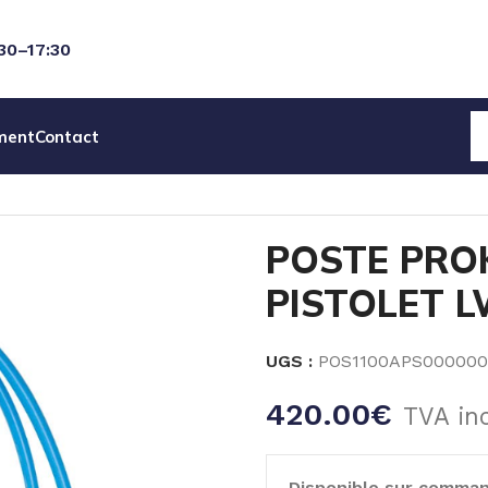
:30–17:30
ment
Contact
OKLYN 1PDT 10M PISTOLET LW
POSTE PRO
PISTOLET 
UGS :
POS1100APS000000
420.00
€
TVA in
Disponible sur comma