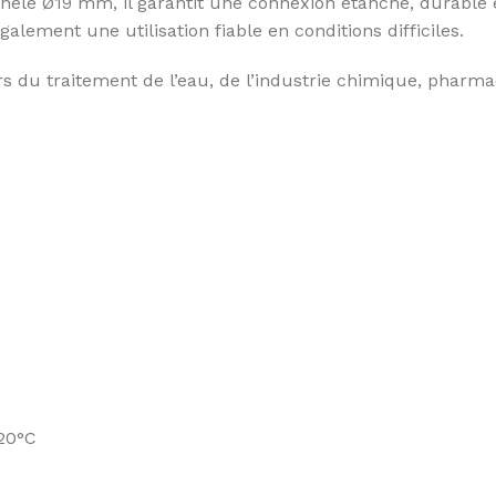
nelé Ø19 mm, il garantit une connexion étanche, durable 
lement une utilisation fiable en conditions difficiles.
 du traitement de l’eau, de l’industrie chimique, pharma
 20°C