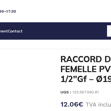
:30–17:30
ment
Contact
RD DROIT CANNELE FEMELLE PVDF- TARAUDE 1/2″Gf – 
RACCORD D
FEMELLE P
1/2″Gf – Ø
UGS :
125.567.590.81
12.06
€
TVA incl