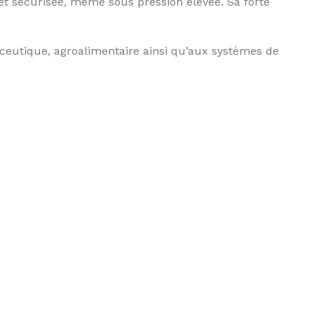
et sécurisée, même sous pression élevée. Sa forte
ceutique, agroalimentaire ainsi qu’aux systèmes de