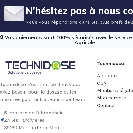
N'hésitez pas à nous c
Nous vous répondrons dans les plus brefs déla
🔒 Vos paiements sont 100% sécurisés avec le servic
Agricole
Technidose
A propos
CGV
Technidose c'est tout ce dont vous
Mentions légal
avez besoin pour le dosage et les
Mon compte
mesures pour le traitement de l'eau.
Contact
5 impasse de l’ébranchoir
ZA les Tardivières
35160 Montfort sur Meu