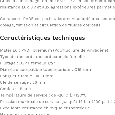
Grâce à son filetage femelle BSPT 1/2″ et son embout can
résistance aux UV et aux agressions extérieures permet éga
Ce raccord PVDF est particulièrement adapté aux secteurs
dosage, filtration et circulation de fluides corrosifs.
Caractéristiques techniques
Matériau : PVDF premium (Polyfluorure de Vinylidène)
Type de raccord : raccord cannelé femelle
Filetage : BSPT femelle 1/2″
Diamètre compatible tube intérieur : Ø19 mm
Longueur totale : 48,8 mm
Clé de serrage : 26 mm
Couleur : Blanc
Température de service : de -20°C à +120°C
Pression maximale de service : jusqu’à 14 bar (200 psi) à
Excellente résistance chimique et thermique
Haute résistance aux UV