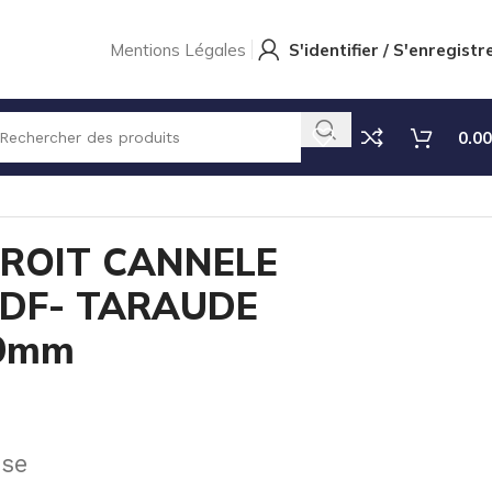
Mentions Légales
S'identifier / S'enregistr
0.00
Ø19mm
ROIT CANNELE
VDF- TARAUDE
19mm
use