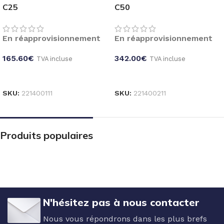
C25
C50
En réapprovisionnement
En réapprovisionnement
165.60
€
342.00
€
TVA incluse
TVA incluse
CHOIX DES OPTIONS
CHOIX DES OPTIONS
SKU:
221400111
SKU:
221400211
Produits populaires
N'hésitez pas à nous contacter
Nous vous répondrons dans les plus brefs