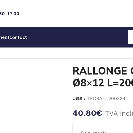
:30–17:30
ment
Contact
EAU
CANNES ASPI & DETECTION NIVEAU
RALLONGE CANN
RALLONGE 
Ø8×12 L=20
UGS :
TECRALL200X34
40.80
€
TVA incl