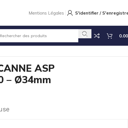
Mentions Légales
S'identifier / S'enregistr
0.00
E ASP Ø8×12 L=200 – Ø34mm
CANNE ASP
0 – Ø34mm
use