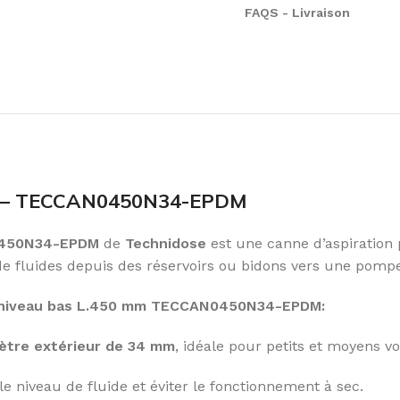
FAQS - Livraison
au – TECCAN0450N34-EPDM
450N34-EPDM
de
Technidose
est une canne d’aspiration 
de fluides depuis des réservoirs ou bidons vers une pomp
n + niveau bas L.450 mm TECCAN0450N34-EPDM:
ètre extérieur de 34 mm
, idéale pour petits et moyens v
le niveau de fluide et éviter le fonctionnement à sec.