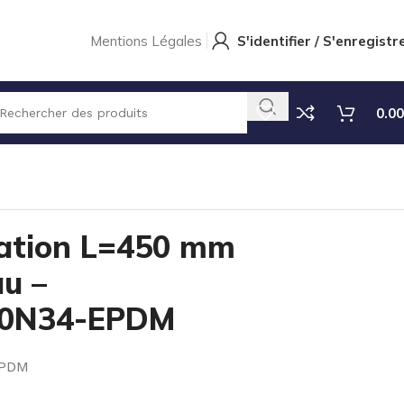
Mentions Légales
S'identifier / S'enregistr
0.00
on L=450 mm 8×12 + niveau – TECCAN0450N34-EPDM
ration L=450 mm
au –
0N34-EPDM
EPDM