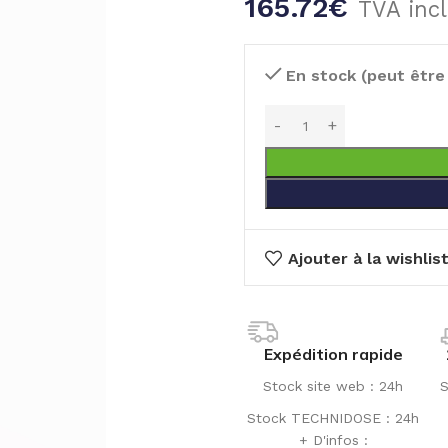
165.72
€
TVA inc
En stock (peut êtr
Ajouter à la wishlis
Expédition rapide
Stock site web : 24h
S
Stock TECHNIDOSE : 24h
+ D'infos :