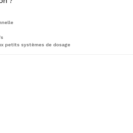
on ?
nnelle
fs
aux petits systèmes de dosage