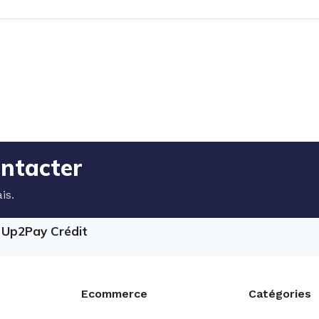
ontacter
is.
e Up2Pay Crédit
Ecommerce
Catégories