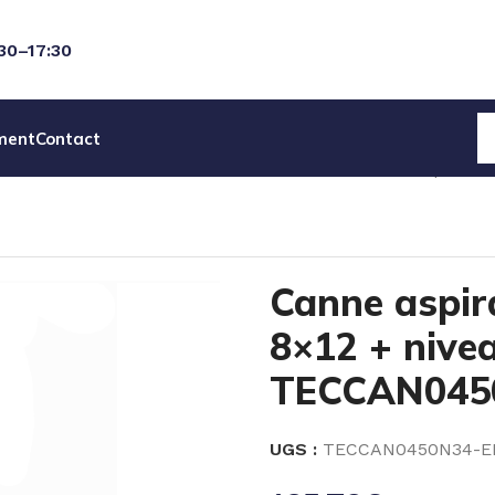
:30–17:30
ment
Contact
EAU
CANNES ASPI & DETECTION NIVEAU
Canne aspirati
Canne aspi
8×12 + nive
TECCAN045
UGS :
TECCAN0450N34-