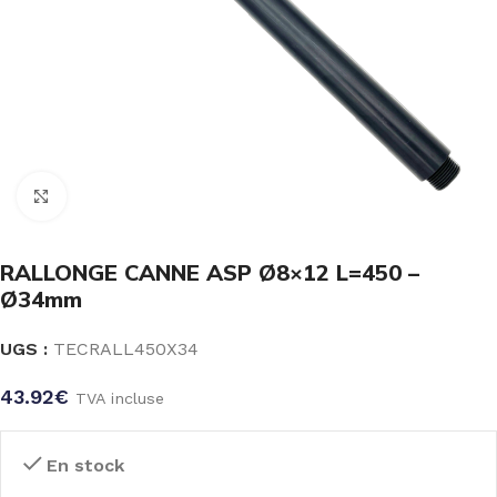
Click to enlarge
RALLONGE CANNE ASP Ø8×12 L=450 –
Ø34mm
UGS :
TECRALL450X34
43.92
€
TVA incluse
En stock