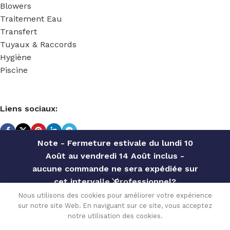
Blowers
Traitement Eau
Transfert
Tuyaux & Raccords
Hygiène
Piscine
Liens sociaux:
Note - Fermeture estivale du lundi 10
Août au vendredi 14 Août inclus -
TECHNIDOSE
2022 Réalisé par
ACS INFORMATIQUE
.
aucune commande ne sera expédiée sur
cet intervalle. Professionnel?
Contactez notre service commercial
RALLONGE
Nous utilisons des cookies pour améliorer votre expérience
43.92
€
CANNE
sur notre site Web. En naviguant sur ce site, vous acceptez
pour des offres personnalisées, des
En
0
ASP Ø8×12
notre utilisation des cookies.
TVA
remises par quantité, etc
stock
ACHETE
L=450 –
Menu
Wishlist
Comparer
Cart
incluse