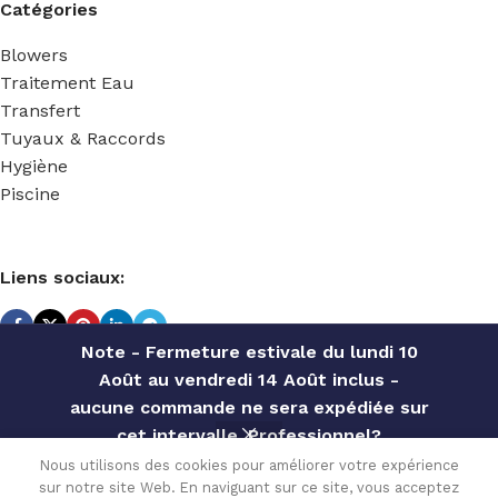
Catégories
Blowers
Traitement Eau
Transfert
Tuyaux & Raccords
Hygiène
Piscine
Liens sociaux:
Note - Fermeture estivale du lundi 10
Août au vendredi 14 Août inclus -
TECHNIDOSE
2022 Réalisé par
ACS INFORMATIQUE
.
aucune commande ne sera expédiée sur
cet intervalle. Professionnel?
Contactez notre service commercial
REDUCTION
Nous utilisons des cookies pour améliorer votre expérience
14.22
€
FEMELLE
sur notre site Web. En naviguant sur ce site, vous acceptez
pour des offres personnalisées, des
En stock