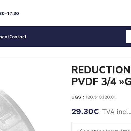
:30–17:30
ment
Contact
ION MALE / FEMELLE PVDF 3/4 »Gm x 1/2 »Gf
REDUCTION 
PVDF 3/4 »G
UGS :
120.510.120.81
29.30
€
TVA incl