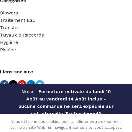
Catégories
Blowers
Traitement Eau
Transfert
Tuyaux & Raccords
Hygiène
Piscine
Liens sociaux:
Note - Fermeture estivale du lundi 10
Août au vendredi 14 Août inclus -
TECHNIDOSE
2022 Réalisé par
ACS INFORMATIQUE
.
aucune commande ne sera expédiée sur
cet intervalle. Professionnel?
Contactez notre service commercial
RESERVOIR PE
Nous utilisons des cookies pour améliorer votre expérience
397.20
€
SER-50 L EQUIPE
sur notre site Web. En naviguant sur ce site, vous acceptez
pour des offres personnalisées, des
En stock
0