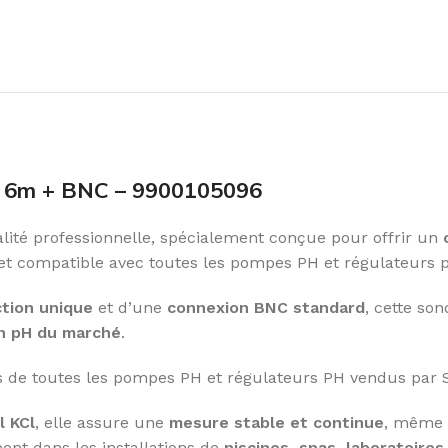
 6m + BNC – 9900105096
lité professionnelle, spécialement conçue pour offrir un
le et compatible avec toutes les pompes PH et régulateurs
ction unique
et d’une
connexion BNC standard
, cette so
on pH du marché
.
ons de toutes les pompes PH et régulateurs PH vendus par 
l KCl
, elle assure une
mesure stable et continue
, même 
ement dans les installations de
piscines, spas, laboratoires