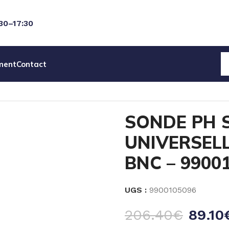
:30–17:30
ment
Contact
PH SEKO UNIVERSELLE PISCINE – 6m + BNC – 99001050
SONDE PH 
UNIVERSELL
BNC – 9900
UGS :
9900105096
206.40
€
89.10