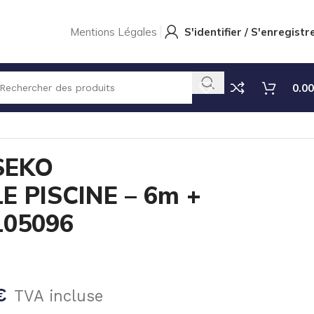
Mentions Légales
S'identifier / S'enregistr
0.00
96
SEKO
E PISCINE – 6m +
105096
€
TVA incluse