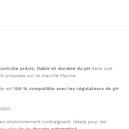
contrôle précis, fiable et durable du pH
dans une
 pH proposés sur le marché Piscine
nde est
100 % compatible avec les régulateurs de pH
SEKO.
en environnement contraignant. Idéale pour les
ou circuits de
dosage automatisé
.