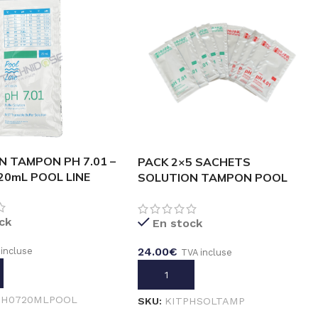
N TAMPON PH 7.01 –
PACK 2×5 SACHETS
20mL POOL LINE
SOLUTION TAMPON POOL
LINE PH 4 & PH 7 _ 20mL
ck
En stock
24.00
€
 incluse
TVA incluse
 AU PANIER
AJOUTER AU PANIER
PH0720MLPOOL
SKU:
KITPHSOLTAMP