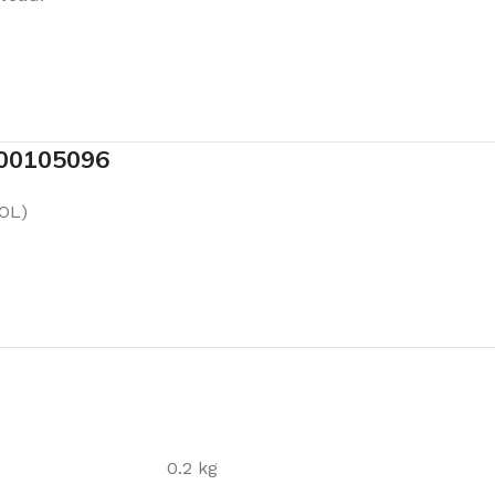
900105096
OL)
0.2 kg