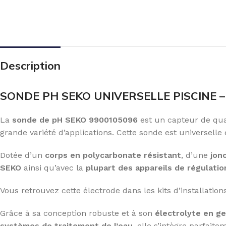
Description
SONDE PH SEKO UNIVERSELLE PISCINE –
La
sonde de pH SEKO 9900105096
est un capteur de qua
grande variété d’applications. Cette sonde est universel
Dotée d’un
corps en polycarbonate résistant
, d’une
jon
SEKO
ainsi qu’avec la
plupart des appareils de régulati
Vous retrouvez cette électrode dans les kits d’installati
Grâce à sa conception robuste et à son
électrolyte en ge
systèmes de traitement de l’eau
, elle s’intègre parfait