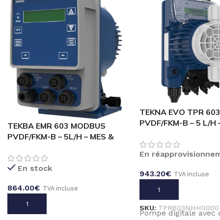
TEKNA EVO TPR 60
PVDF/FKM-B – 5 L/H 
TEKBA EMR 603 MODBUS
REGUL pH/REDOX
PVDF/FKM-B – 5L/H – MES &
REGUL pH/REDOX
En réapprovisionne
En stock
943.20
€
TVA incluse
864.00
€
TVA incluse
AJOUTER AU PANIER
AJOUTER AU PANIER
SKU:
TPR603NHH0000
Pompe digitale avec