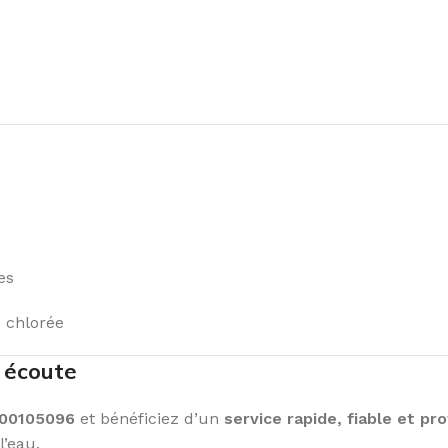
es
u chlorée
e écoute
900105096
et bénéficiez d’un
service rapide, fiable et pr
l’eau.