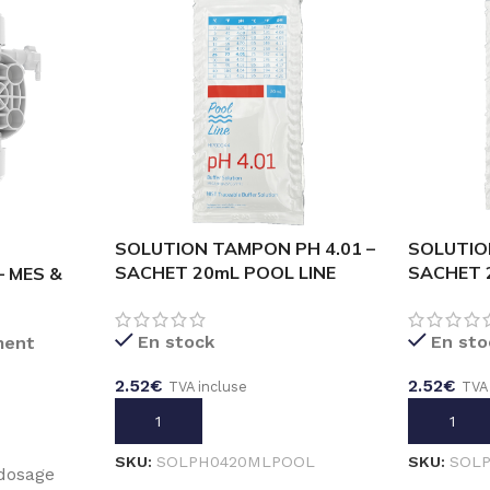
SOLUTION TAMPON PH 4.01 –
SOLUTIO
3
SACHET 20mL POOL LINE
SACHET 
– MES &
En stock
En sto
ment
2.52
€
2.52
€
TVA incluse
TVA
AJOUTER AU PANIER
AJOUTER
SKU:
SOLPH0420MLPOOL
SKU:
SOL
 dosage