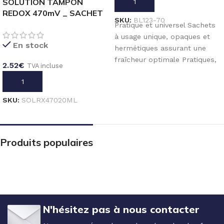
SOLUTION TAMPON
AJOUTER AU PANIER
REDOX 470mV _ SACHET
SKU:
BL123-70
20mL
Pratique et universel Sachets
à usage unique, opaques et
En stock
hermétiques assurant une
fraîcheur optimale Pratiques,
2.52
€
TVA incluse
sûrs et prêts à l’emploi
AJOUTER AU PANIER
SKU:
SOLRX47020ML
Produits populaires
N'hésitez pas à nous contacter