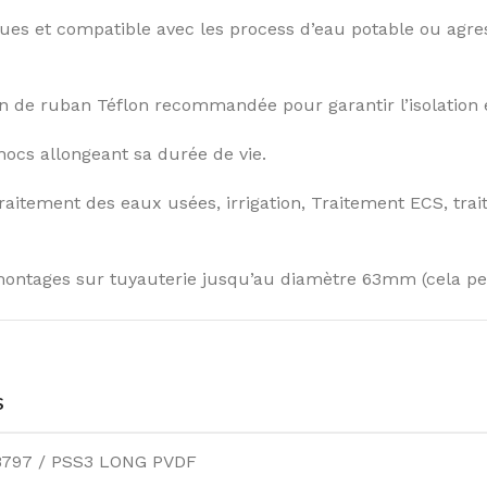
ues et compatible avec les process d’eau potable ou agres
tion de ruban Téflon recommandée pour garantir l’isolation e
chocs allongeant sa durée de vie.
 traitement des eaux usées, irrigation, Traitement ECS, tra
 montages sur tuyauterie jusqu’au diamètre 63mm (cela p
S
8797 / PSS3 LONG PVDF