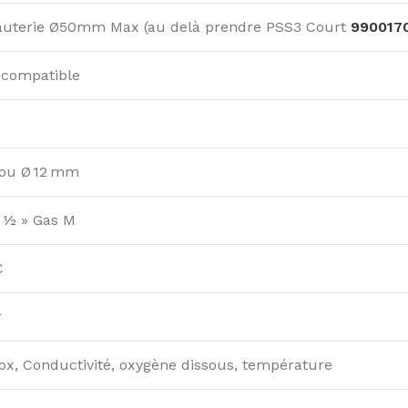
auterie Ø50mm Max (au delà prendre PSS3 Court
990017
 compatible
 ou Ø 12 mm
e ½ » Gas M
C
r
ox, Conductivité, oxygène dissous, température