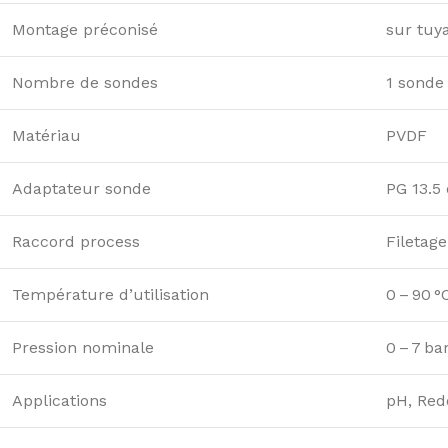
Montage préconisé
sur tuy
Nombre de sondes
1 sonde
Matériau
PVDF
Adaptateur sonde
PG 13.5
Raccord process
Filetag
Température d’utilisation
0 – 90 °
Pression nominale
0 – 7 ba
Applications
pH, Red