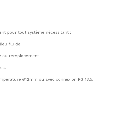
ent pour tout système nécessitant :
ieu fluide.
ge ou remplacement.
es.
mpérature Ø12mm ou avec connexion PG 13,5.