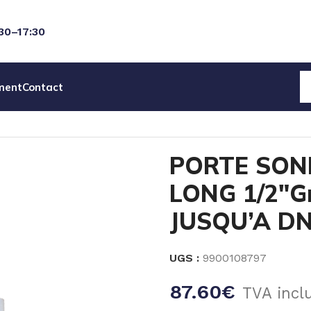
:30–17:30
ment
Contact
RTE SONDE PSS3 PVDF LONG 1/2″Gm – 90°C 7 BAR – JUS
PORTE SON
LONG 1/2″Gm
JUSQU’A D
UGS :
9900108797
87.60
€
TVA incl