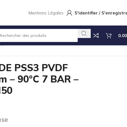
Mentions Légales
S'identifier / S'enregistr
0.00
QU’A DN50
DE PSS3 PVDF
 – 90°C 7 BAR –
N50
use