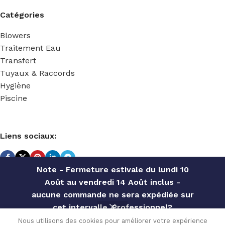
Catégories
Blowers
Traitement Eau
Transfert
Tuyaux & Raccords
Hygiène
Piscine
Liens sociaux:
Note - Fermeture estivale du lundi 10
Août au vendredi 14 Août inclus -
TECHNIDOSE
2022 Réalisé par
ACS INFORMATIQUE
.
aucune commande ne sera expédiée sur
cet intervalle. Professionnel?
Contactez notre service commercial
TEKBA-R EMG
Nous utilisons des cookies pour améliorer votre expérience