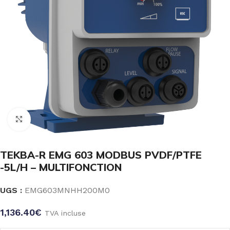
Click to enlarge
TEKBA-R EMG 603 MODBUS PVDF/PTFE
-5L/H – MULTIFONCTION
UGS :
EMG603MNHH200M0
1,136.40
€
TVA incluse