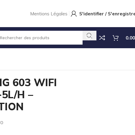
Mentions Légales
S'identifier / S'enregistr
0.00
 EMG 603 WIFI PVDF/PTFE -5L/H – MULTIFONCTION
G 603 WIFI
5L/H –
TION
0