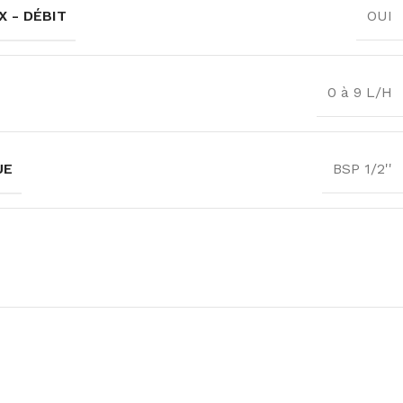
 - DÉBIT
OUI
0 à 9 L/H
UE
BSP 1/2''