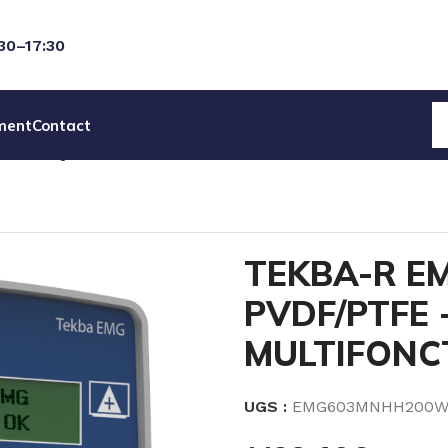
:30–17:30
ment
Contact
AGNETIQUES SEKO
POMPES SERIE TEKBA SEKO
TEKBA-R
TEKBA-R EM
PVDF/PTFE -
MULTIFONC
UGS :
EMG603MNHH200W