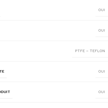
OUI
OUI
PTFE – TEFLON
TE
OUI
ODUIT
OUI