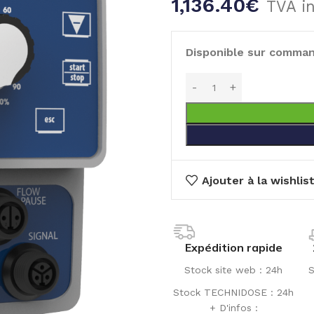
1,136.40
€
TVA i
Disponible sur comma
Ajouter à la wishlis
Expédition rapide
Stock site web : 24h
S
Stock TECHNIDOSE : 24h
+ D'infos :