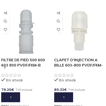
FILTRE DE PIED 500 600
CLAPET D’INJECTION A
603 800 PVDF/FKM-B
BILLE 603-800 PVDF/FKM-
POUR 4×6
B POUR 4×6 PEBD
En stock
En stock
79.20
€
85.32
€
TVA incluse
TVA incluse
AJOUTER AU PANIER
AJOUTER AU PANIER