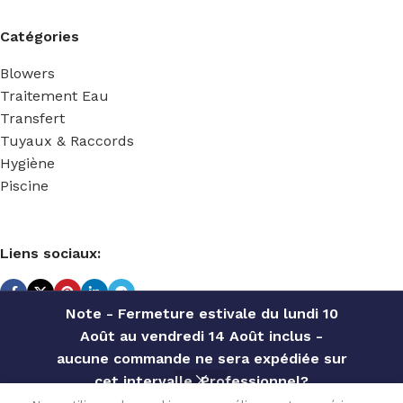
Catégories
Blowers
Traitement Eau
Transfert
Tuyaux & Raccords
Hygiène
Piscine
Liens sociaux:
Note - Fermeture estivale du lundi 10
Août au vendredi 14 Août inclus -
TECHNIDOSE
2022 Réalisé par
ACS INFORMATIQUE
.
aucune commande ne sera expédiée sur
cet intervalle. Professionnel?
TETE DE