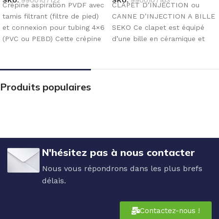
SKU:
9900107122
SKU:
9900107163
Crépine aspiration PVDF avec
CLAPET D’INJECTION ou
tamis filtrant (filtre de pied)
CANNE D’INJECTION A BILLE
et connexion pour tubing 4×6
SEKO Ce clapet est équipé
(PVC ou PEBD) Cette crépine
d’une bille en céramique et
est
d’un ressort en
Produits populaires
N'hésitez pas à nous contacter
Nous vous répondrons dans les plus brefs
délais.
Contactez-nous !